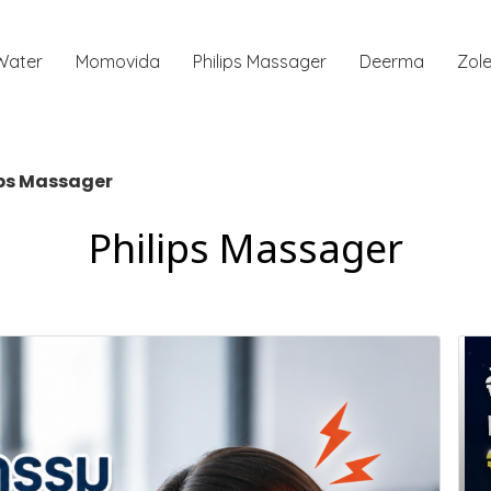
 Water
Momovida
Philips Massager
Deerma
Zole
ips Massager
Philips Massager