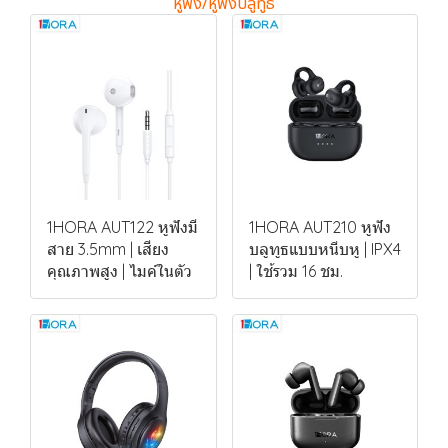
หูฟัง/หูฟังบลูทูธ
1HORA AUT122 หูฟังมี
1HORA AUT210 หูฟัง
สาย 3.5mm | เสียง
บลูทูธแบบหนีบหู | IPX4
คุณภาพสูง | ไมค์ในตัว
| ใช้รวม 16 ชม.