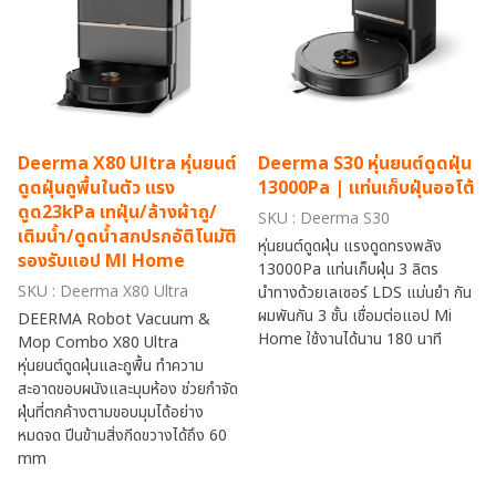
Deerma X80 Ultra หุ่นยนต์
Deerma S30 หุ่นยนต์ดูดฝุ่น
ดูดฝุ่นถูพื้นในตัว แรง
13000Pa | แท่นเก็บฝุ่นออโต้
ดูด23kPa เทฝุ่น/ล้างผ้าถู/
SKU : Deerma S30
เติมน้ำ/ดูดน้ำสกปรกอัติโนมัติ
หุ่นยนต์ดูดฝุ่น แรงดูดทรงพลัง
รองรับแอป Ml Home
13000Pa แท่นเก็บฝุ่น 3 ลิตร
SKU : Deerma X80 Ultra
นำทางด้วยเลเซอร์ LDS แม่นยำ กัน
ผมพันกัน 3 ชั้น เชื่อมต่อแอป Mi
DEERMA Robot Vacuum &
Home ใช้งานได้นาน 180 นาที
Mop Combo X80 Ultra
หุ่นยนต์ดูดฝุ่นและถูพื้น ทำความ
สะอาดขอบผนังและมุมห้อง ช่วยกำจัด
ฝุ่นที่ตกค้างตามขอบมุมได้อย่าง
หมดจด ปีนข้ามสิ่งกีดขวางได้ถึง 60
mm