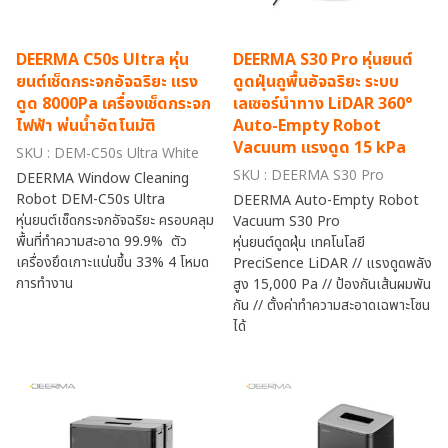
DEERMA C50s Ultra หุ่น
DEERMA S30 Pro หุ่นยนต์
ยนต์เช็ดกระจกอัจฉริยะ แรง
ดูดฝุ่นถูพื้นอัจฉริยะ ระบบ
ดูด 8000Pa เครื่องเช็ดกระจก
เลเซอร์นำทาง LiDAR 360°
ไฟฟ้า พ่นน้ำอัตโนมัติ
Auto-Empty Robot
Vacuum แรงดูด 15 kPa
SKU : DEM-C50s Ultra White
SKU : DEERMA S30 Pro
DEERMA Window Cleaning
Robot DEM-C50s Ultra
DEERMA Auto-Empty Robot
หุ่นยนต์เช็ดกระจกอัจฉริยะ ครอบคลุม
Vacuum S30 Pro
พื้นที่ทำความสะอาด 99.9% ตัว
หุ่นยนต์ดูดฝุ่น เทคโนโลยี
เครื่องยึดเกาะแน่นขึ้น 33% 4 โหมด
PreciSence LiDAR // แรงดูดพลัง
การทำงาน
สูง 15,000 Pa // ป้องกันเส้นผมพัน
กัน // ตั้งค่าทำความสะอาดเฉพาะโซน
ได้