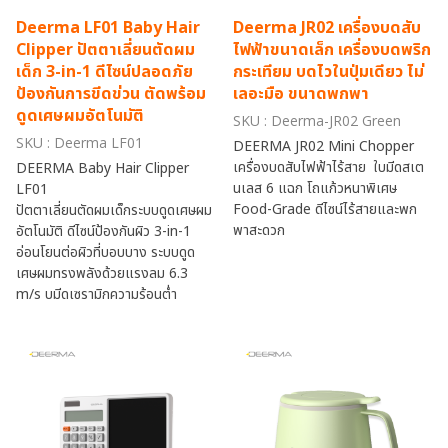
Deerma LF01 Baby Hair
Deerma JR02 เครื่องบดสับ
Clipper ปัตตาเลี่ยนตัดผม
ไฟฟ้าขนาดเล็ก เครื่องบดพริก
เด็ก 3-in-1 ดีไซน์ปลอดภัย
กระเทียม บดไวในปุ่มเดียว ไม่
ป้องกันการขีดข่วน ตัดพร้อม
เลอะมือ ขนาดพกพา
ดูดเศษผมอัตโนมัติ
SKU : Deerma-JR02 Green
SKU : Deerma LF01
DEERMA JR02 Mini Chopper
เครื่องบดสับไฟฟ้าไร้สาย ใบมีดสเต
DEERMA Baby Hair Clipper
นเลส 6 แฉก โถแก้วหนาพิเศษ
LF01
Food-Grade ดีไซน์ไร้สายและพก
ปัตตาเลี่ยนตัดผมเด็กระบบดูดเศษผม
พาสะดวก
อัตโนมัติ ดีไซน์ป้องกันผิว 3-in-1
อ่อนโยนต่อผิวที่บอบบาง ระบบดูด
เศษผมทรงพลังด้วยแรงลม 6.3
m/s บมีดเซรามิกความร้อนต่ำ