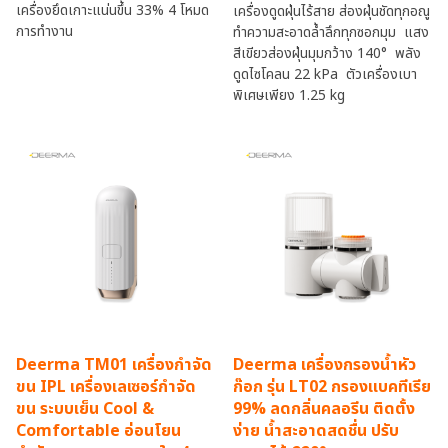
เครื่องยึดเกาะแน่นขึ้น 33% 4 โหมด
เครื่องดูดฝุ่นไร้สาย ส่องฝุ่นชัดทุกอณู
การทำงาน
ทำความสะอาดล้ำลึกทุกซอกมุม แสง
สีเขียวส่องฝุ่นมุมกว้าง 140° พลัง
ดูดไซโคลน 22 kPa ตัวเครื่องเบา
พิเศษเพียง 1.25 kg
Deerma TM01 เครื่องกำจัด
Deerma เครื่องกรองน้ำหัว
ขน IPL เครื่องเลเซอร์กำจัด
ก๊อก รุ่น LT02 กรองแบคทีเรีย
ขน ระบบเย็น Cool &
99% ลดกลิ่นคลอรีน ติดตั้ง
Comfortable อ่อนโยน
ง่าย น้ำสะอาดสดชื่น ปรับ