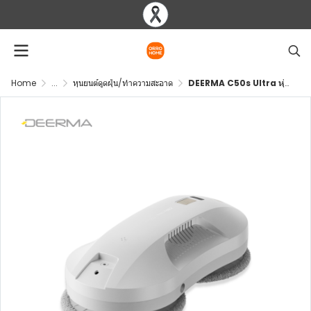
Home
...
หุนยนต์ดูดฝุ่น/ทำความสะอาด
DEERMA C50s Ultra หุ่นยนต์เช็ดกระจกอัจฉริยะ แรงดูด 8000Pa เครื่องเช็ดกระจกไฟฟ้า พ่นน้ำอัตโนมัติ