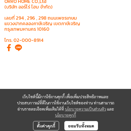
ORRO HOME CO.,Ltd
(บริษัท ออร์โร่ โฮม จำกัด)
เลขที่ 294 , 296 , 298 ถนนเพชรเกษม
แขวงปากคลองภาษีเจริญ เขตภาษีเจริญ
กรุงเทพมหานคร 10160
โทร. 02-000-8914
เว็บไซต์นี้มีการใช้งานคุกกี้ เพื่อเพิ่มประสิทธิภาพและ
ประสบการณ์ที่ดีในการใช้งานเว็บไซต์ของท่าน ท่านสามารถ
อ่านรายละเอียดเพิ่มเติมได้ที่
นโยบายความเป็นส่วนตัว
และ
นโยบายคุกกี้
ตั้งค่าคุกกี้
ยอมรับทั้งหมด