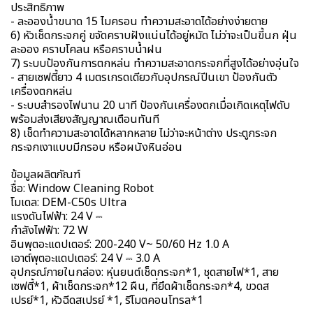
ประสิทธิภาพ
- ละอองน้ำขนาด 15 ไมครอน ทำความสะอาดได้อย่างง่ายดาย
6) หัวเช็ดกระจกคู่ ขจัดคราบฝังแน่นได้อยู่หมัด ไม่ว่าจะเป็นขี้นก ฝุ่น
ละออง คราบโคลน หรือคราบน้ำฝน
7) ระบบป้องกันการตกหล่น ทำความสะอาดกระจกที่สูงได้อย่างอุ่นใจ
- สายเซฟตี้ยาว 4 เมตรเกรดเดียวกับอุปกรณ์ปีนเขา ป้องกันตัว
เครื่องตกหล่น
- ระบบสำรองไฟนาน 20 นาที ป้องกันเครื่องตกเมื่อเกิดเหตุไฟดับ
พร้อมส่งเสียงสัญญาณเตือนทันที
8) เช็ดทำความสะอาดได้หลากหลาย ไม่ว่าจะหน้าต่าง ประตูกระจก
กระจกเงาแบบมีกรอบ หรือผนังหินอ่อน
ข้อมูลผลิตภัณฑ์
ชื่อ: Window Cleaning Robot
โมเดล: DEM-C50s Ultra
แรงดันไฟฟ้า: 24 V ⎓
กำลังไฟฟ้า: 72 W
อินพุตอะแดปเตอร์: 200-240 V~ 50/60 Hz 1.0 A
เอาต์พุตอะแดปเตอร์: 24 V ⎓ 3.0 A
อุปกรณ์ภายในกล่อง: หุ่นยนต์เช็ดกระจก*1, ชุดสายไฟ*1, สาย
เซฟตี้*1, ผ้าเช็ดกระจก*12 ผืน, ที่ยึดผ้าเช็ดกระจก*4, ขวดส
เปรย์*1, หัวฉีดสเปรย์ *1, รีโมตคอนโทรล*1