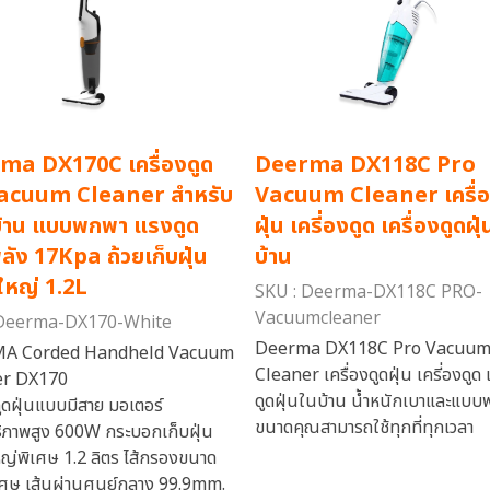
ma DX170C เครื่องดูด
Deerma DX118C Pro
 Vacuum Cleaner สำหรับ
Vacuum Cleaner เครื่อ
บ้าน แบบพกพา แรงดูด
ฝุ่น เครี่องดูด เครื่องดูดฝุ
ัง 17Kpa ถ้วยเก็บฝุ่น
บ้าน
ใหญ่ 1.2L
SKU : Deerma-DX118C PRO-
Vacuumcleaner
 Deerma-DX170-White
Deerma DX118C Pro Vacuu
A Corded Handheld Vacuum
Cleaner เครื่องดูดฝุ่น เครี่องดูด เ
er DX170
ดูดฝุ่นในบ้าน น้ำหนักเบาและแบ
ดูดฝุ่นแบบมีสาย มอเตอร์
ขนาดคุณสามารถใช้ทุกที่ทุกเวลา
ธิภาพสูง 600W กระบอกเก็บฝุ่น
ญ่พิเศษ 1.2 ลิตร ไส้กรองขนาด
เศษ เส้นผ่านศูนย์กลาง 99.9mm.