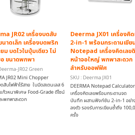
ma JR02 เครื่องบดสับ
Deerma JX01 เครื่องคิด
ขนาดเล็ก เครื่องบดพริก
2-in-1 พร้อมกระดานเขีย
ียม บดไวในปุ่มเดียว ไม่
Notepad เครื่องคิดเลขดิ
มือ ขนาดพกพา
หน้าจอใหญ่ พกพาสะดวก
สำหรับออฟฟิศ
 Deerma-JR02 Green
A JR02 Mini Chopper
SKU : Deerma JX01
บดสับไฟฟ้าไร้สาย ใบมีดสเตนเลส 6
DEERMA Notepad Calculator
แก้วหนาพิเศษ Food-Grade ดีไซน์
เครื่องคิดเลขพร้อมกระดานจด
และพกพาสะดวก
บันทึก ผสานฟังก์ชัน 2-in-1 อย่า
ลงตัว รองรับการเขียนซ้ำถึง 100,
ครั้ง