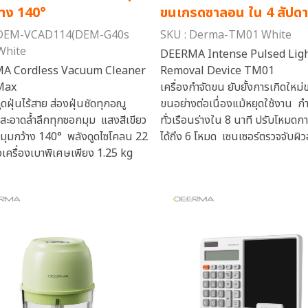
้าง 140°
ขนเกรดซาลอน ใน 4 สัปดา
 DEM-VCAD114(DEM-G40s
SKU : Derma-TM01 White
White
DEERMA Intense Pulsed Ligh
A Cordless Vacuum Cleaner
Removal Device TM01
Max
เครื่องกำจัดขน ยับยั้งการเกิดใหม่
ดูดฝุ่นไร้สาย ส่องฝุ่นชัดทุกอณู
ขนอย่างต่อเนื่องแม้หยุดใช้งาน ก
สะอาดล้ำลึกทุกซอกมุม แสงสีเขียว
ทั่วเรือนร่างใน 8 นาที ปรับโหมดก
นมุมกว้าง 140° พลังดูดไซโคลน 22
ได้ถึง 6 โหมด เซนเซอร์ตรวจจับผิวอ
เครื่องเบาพิเศษเพียง 1.25 kg