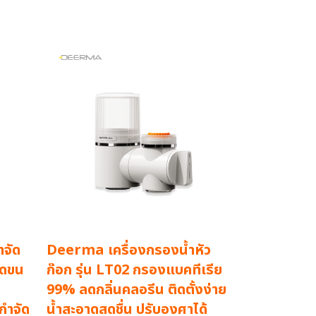
จัด
Deerma เครื่องกรองน้ำหัว
ัดขน
ก๊อก รุ่น LT02 กรองแบคทีเรีย
99% ลดกลิ่นคลอรีน ติดตั้งง่าย
กำจัด
น้ำสะอาดสดชื่น ปรับองศาได้