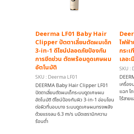
Deerma LF01 Baby Hair
Deer
Clipper ปัตตาเลี่ยนตัดผมเด็ก
ไฟฟ้า
3-in-1 ดีไซน์ปลอดภัยป้องกัน
กระเท
การขีดข่วน ตัดพร้อมดูดเศษผม
เลอะ
อัตโนมัติ
SKU :
SKU : Deerma LF01
DEERM
เครื่อง
DEERMA Baby Hair Clipper LF01
แฉก โถ
ปัตตาเลี่ยนตัดผมเด็กระบบดูดเศษผม
ไร้สาย
อัตโนมัติ ดีไซน์ป้องกันผิว 3-in-1 อ่อนโยน
ต่อผิวที่บอบบาง ระบบดูดเศษผมทรงพลัง
ด้วยแรงลม 6.3 m/s บมีดเซรามิกความ
ร้อนต่ำ