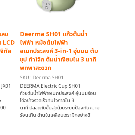
เลข
Deerma SH01 แก้วต้มน้ำ
น LCD
ไฟฟ้า หม้อต้มไฟฟ้า
จิทัล
อเนกประสงค์ 3-in-1 อุ่นนม ต้ม
ชุป ทำโจ๊ก ต้มน้ำเงียบใน 3 นาที
พกพาสะดวก
SKU : Deerma SH01
 JX01
DEERMA Electric Cup SH01
ถ้วยต้มน้ำไฟฟ้าอเนกประสงค์ อุ่นนมร้อน
ง
ได้อย่างรวดเร็วทันใจภายใน 3
000
นาที ปลอดภัยขั้นสุดด้วยระบบป้องกันความ
ร้อนเกิน ด้านในเคลือบเซรามิกอย่างดี