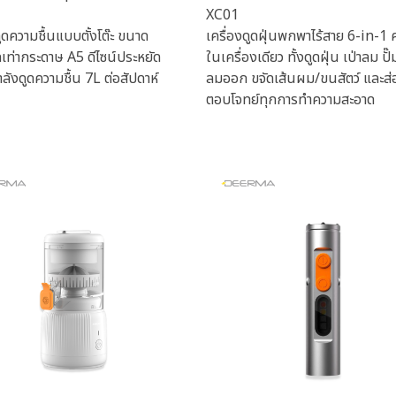
XC01
ดูดความชื้นแบบตั้งโต๊ะ ขนาด
เครื่องดูดฝุ่นพกพาไร้สาย 6-in-1
ดเท่ากระดาษ A5 ดีไซน์ประหยัด
ในเครื่องเดียว ทั้งดูดฝุ่น เป่าลม ปั
กำลังดูดความชื้น 7L ต่อสัปดาห์
ลมออก ขจัดเส้นผม/ขนสัตว์ และส่
ตอบโจทย์ทุกการทำความสะอาด