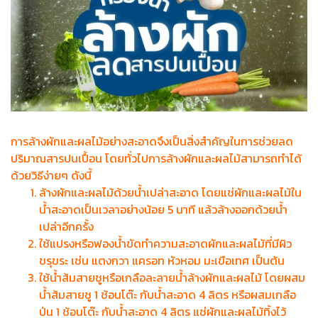
การล้างผักและผลไม้อย่างสะอาดจึงเป็นสิ่งสำคัญในการช่วยลด
ปริมาณสารปนเปื้อน โดยทั่วไปการล้างผักและผลไม้สามารถทำได้
ด้วยวิธีง่ายๆ ดังนี้
ล้างผักและผลไม้ด้วยน้ำเปล่าสะอาด โดยแช่ผักและผลไม้ใน
น้ำสะอาดเป็นเวลาอย่างน้อย 5 นาที แล้วล้างออกด้วยน้ำ
เปล่าอีกครั้ง
ใช้แปรงหรือฟองน้ำขัดทำความสะอาดผักและผลไม้ที่มีผิว
ขรุขระ เช่น แตงกวา แครอท หัวหอม มะเขือเทศ เป็นต้น
ใช้น้ำส้มสายชูหรือเกลือละลายน้ำล้างผักและผลไม้ โดยผสม
น้ำส้มสายชู 1 ช้อนโต๊ะ กับน้ำสะอาด 4 ลิตร หรือผสมเกลือ
ป่น 1 ช้อนโต๊ะ กับน้ำสะอาด 4 ลิตร แช่ผักและผลไม้ทิ้งไว้