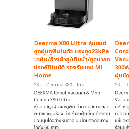
Deerma X80 Ultra หุ่นยนต์
Deer
ดูดฝุ่นถูพื้นในตัว แรงดูด23kPa
Cord
เทฝุ่น/ล้างผ้าถู/เติมน้ำ/ดูดน้ำสก
Vacu
ปรกอัติโนมัติ รองรับแอป Ml
300W 
Home
ฝุ่นขั
SKU : Deerma X80 Ultra
SKU : 
DEERMA Robot Vacuum & Mop
Deerm
Combo X80 Ultra
Vacuu
หุ่นยนต์ดูดฝุ่นและถูพื้น ทำความสะอาดขอบ
เครื่อง
ผนังและมุมห้อง ช่วยกำจัดฝุ่นที่ตกค้างตาม
ทำความ
ขอบมุมได้อย่างหมดจด ปีนข้ามสิ่งกีดขวาง
แช่และล
ได้ถึง 60 mm
ร้อนแห