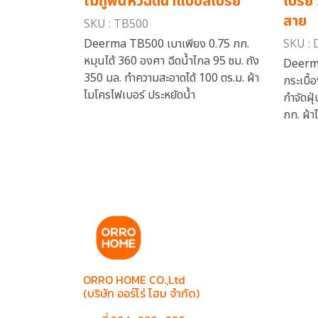
ไม้ถูพื้นหัวฉีดน้ำแบบสเปรย์
เปรย์
สาย
SKU : TB500
Deerma TB500 เบาเพียง 0.75 กก.
SKU :
หมุนได้ 360 องศา ฉีดน้ำไกล 95 ซม. ถัง
Deerma
350 มล. ทำความสะอาดได้ 100 ตร.ม. ผ้า
กระเบื้
ไมโครไฟเบอร์ ประหยัดน้ำ
กำจัดฝุ
กก. ผ้า
ORRO HOME CO.,Ltd
(บริษัท ออร์โร่ โฮม จำกัด)