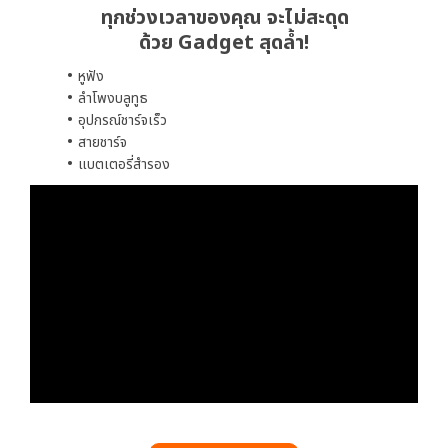
ทุกช่วงเวลาของคุณ จะไม่สะดุด
ด้วย Gadget สุดล้ำ!
หูฟัง
ลำโพงบลูทูธ
อุปกรณ์ชาร์จเร็ว
สายชาร์จ
แบตเตอรี่สำรอง