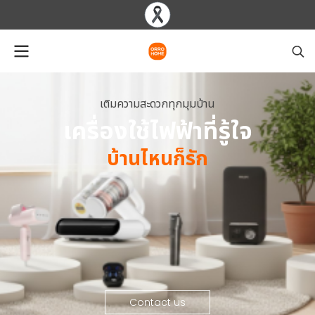
เ
ติ
ม
ค
ว
า
ม
ส
ะ
ด
ว
ก
ทุ
ก
มุ
ม
บ้
า
น
เครื่องใช้ไฟฟ้าที่รู้ใจ
บ้านไหนก็รัก
Contact us