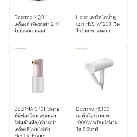
Deerma MQ811
Haier เตารีดไอน้ำหู
เครื่องกำจัดขนผ้า 2in1
แมว HSS-W1209 | รีด
ใบมีดสแตนเลส
ไว | พกพาสะดวก
DEERMA CP01 ไร้สาย
Deerma HS100
ที่ตีฟองโฟม สบู่เหลว
เตารีดไอน้ำพกพา
โฟมล้างมือ/ล้างหน้า
1000W พร้อมใช้งาน
เครื่องตีโฟมไฟฟ้า
ใน 5 วินาที
Electric Foam