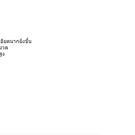
อียดมากยิ่งขึ้น
ังวล
ูง