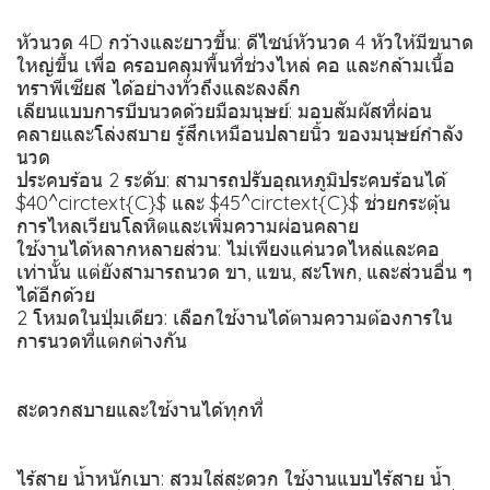
หัวนวด 4D กว้างและยาวขึ้น: ดีไซน์หัวนวด 4 หัวให้มีขนาด
ใหญ่ขึ้น เพื่อ ครอบคลุมพื้นที่ช่วงไหล่ คอ และกล้ามเนื้อ
ทราพีเซียส ได้อย่างทั่วถึงและลงลึก
เลียนแบบการบีบนวดด้วยมือมนุษย์: มอบสัมผัสที่ผ่อน
คลายและโล่งสบาย รู้สึกเหมือนปลายนิ้ว ของมนุษย์กำลัง
นวด
ประคบร้อน 2 ระดับ: สามารถปรับอุณหภูมิประคบร้อนได้
$40^circtext{C}$ และ $45^circtext{C}$ ช่วยกระตุ้น
การไหลเวียนโลหิตและเพิ่มความผ่อนคลาย
ใช้งานได้หลากหลายส่วน: ไม่เพียงแค่นวดไหล่และคอ
เท่านั้น แต่ยังสามารถนวด ขา, แขน, สะโพก, และส่วนอื่น ๆ
ได้อีกด้วย
2 โหมดในปุ่มเดียว: เลือกใช้งานได้ตามความต้องการใน
การนวดที่แตกต่างกัน
สะดวกสบายและใช้งานได้ทุกที่
ไร้สาย น้ำหนักเบา: สวมใส่สะดวก ใช้งานแบบไร้สาย น้ำ