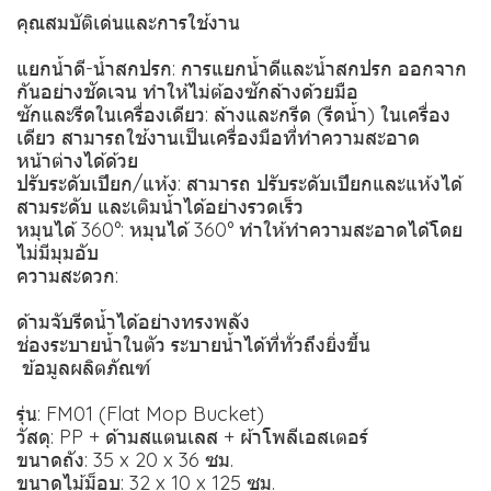
คุณสมบัติเด่นและการใช้งาน
แยกน้ำดี-น้ำสกปรก: การแยกน้ำดีและน้ำสกปรก ออกจาก
กันอย่างชัดเจน ทำให้ไม่ต้องซักล้างด้วยมือ
ซักและรีดในเครื่องเดียว: ล้างและกรีด (รีดน้ำ) ในเครื่อง
เดียว สามารถใช้งานเป็นเครื่องมือที่ทำความสะอาด
หน้าต่างได้ด้วย
ปรับระดับเปียก/แห้ง: สามารถ ปรับระดับเปียกและแห้งได้
สามระดับ และเติมน้ำได้อย่างรวดเร็ว
หมุนได้ 360°: หมุนได้ 360° ทำให้ทำความสะอาดได้โดย
ไม่มีมุมอับ
ความสะดวก:
ด้ามจับรีดน้ำได้อย่างทรงพลัง
ช่องระบายน้ำในตัว ระบายน้ำได้ที่ทั่วถึงยิ่งขึ้น
️ ข้อมูลผลิตภัณฑ์
รุ่น: FM01 (Flat Mop Bucket)
วัสดุ: PP + ด้ามสแตนเลส + ผ้าโพลีเอสเตอร์
ขนาดถัง: 35 x 20 x 36 ซม.
ขนาดไม้ม็อบ: 32 x 10 x 125 ซม.