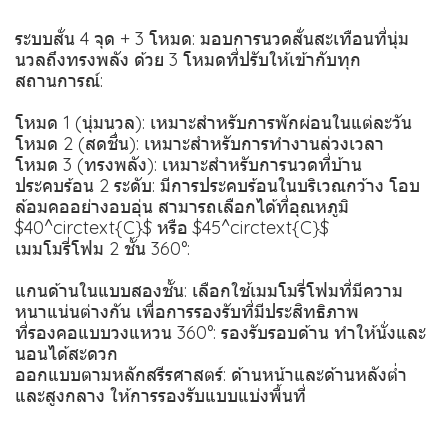
ระบบสั่น 4 จุด + 3 โหมด: มอบการนวดสั่นสะเทือนที่นุ่ม
นวลถึงทรงพลัง ด้วย 3 โหมดที่ปรับให้เข้ากับทุก
สถานการณ์:
โหมด 1 (นุ่มนวล): เหมาะสำหรับการพักผ่อนในแต่ละวัน
โหมด 2 (สดชื่น): เหมาะสำหรับการทำงานล่วงเวลา
โหมด 3 (ทรงพลัง): เหมาะสำหรับการนวดที่บ้าน
ประคบร้อน 2 ระดับ: มีการประคบร้อนในบริเวณกว้าง โอบ
ล้อมคออย่างอบอุ่น สามารถเลือกได้ที่อุณหภูมิ
$40^circtext{C}$ หรือ $45^circtext{C}$
เมมโมรี่โฟม 2 ชั้น 360°:
แกนด้านในแบบสองชั้น: เลือกใช้เมมโมรี่โฟมที่มีความ
หนาแน่นต่างกัน เพื่อการรองรับที่มีประสิทธิภาพ
ที่รองคอแบบวงแหวน 360°: รองรับรอบด้าน ทำให้นั่งและ
นอนได้สะดวก
ออกแบบตามหลักสรีรศาสตร์: ด้านหน้าและด้านหลังต่ำ
และสูงกลาง ให้การรองรับแบบแบ่งพื้นที่