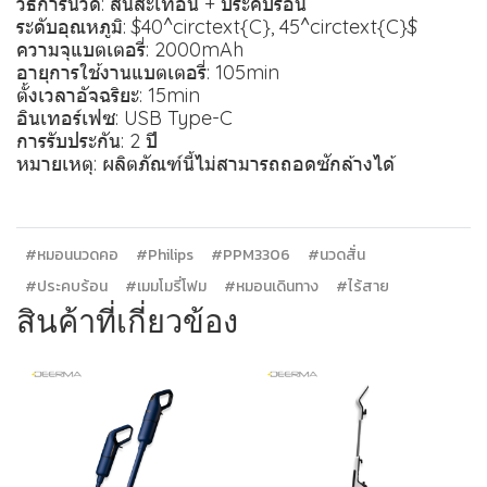
วิธีการนวด: สั่นสะเทือน + ประคบร้อน
ระดับอุณหภูมิ: $40^circtext{C}, 45^circtext{C}$
ความจุแบตเตอรี่: 2000mAh
อายุการใช้งานแบตเตอรี่: 105min
ตั้งเวลาอัจฉริยะ: 15min
อินเทอร์เฟซ: USB Type-C
การรับประกัน: 2 ปี
หมายเหตุ: ผลิตภัณฑ์นี้ไม่สามารถถอดซักล้างได้
#หมอนนวดคอ
#Philips
#PPM3306
#นวดสั่น
#ประคบร้อน
#เมมโมรี่โฟม
#หมอนเดินทาง
#ไร้สาย
สินค้าที่เกี่ยวข้อง