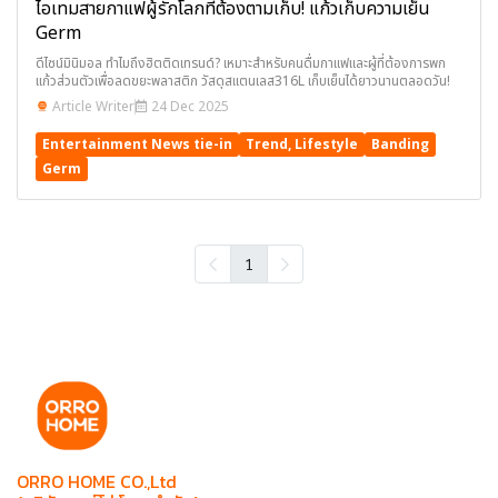
ไอเทมสายกาแฟผู้รักโลกที่ต้องตามเก็บ! แก้วเก็บความเย็น
Germ
ดีไซน์มินิมอล ทำไมถึงฮิตติดเทรนด์? เหมาะสำหรับคนดื่มกาแฟและผู้ที่ต้องการพก
แก้วส่วนตัวเพื่อลดขยะพลาสติก วัสดุสแตนเลส316L เก็บเย็นได้ยาวนานตลอดวัน!
Article Writer
24 Dec 2025
Entertainment News tie-in
Trend, Lifestyle
Banding
Germ
1
ORRO HOME CO.,Ltd