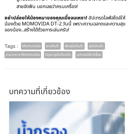
สายขัดฟัน บอกเลยว่าครบเครื่อง!
อย่าปล่อยให้น้องหมาของคุณเบื่อจนเหงา!
อัปเกรดไลฟ์สไตล์ให้
น้องด้วย MOMOVIDA DT-2 วันนี้ เพราะความฉลาดและความสุข
ของน้อง...สร้างได้ด้วยการเล่นครับ!
Tags :
Momovida
ชามกินช้า
ฝึกสุนัขกินช้า
สุนัขกินเร็ว
ชามอาหาร Momovida
ปัญหาสุนัขท้องอืด
อุปกรณ์สัตว์เลี้ยง
บทความที่เกี่ยวข้อง