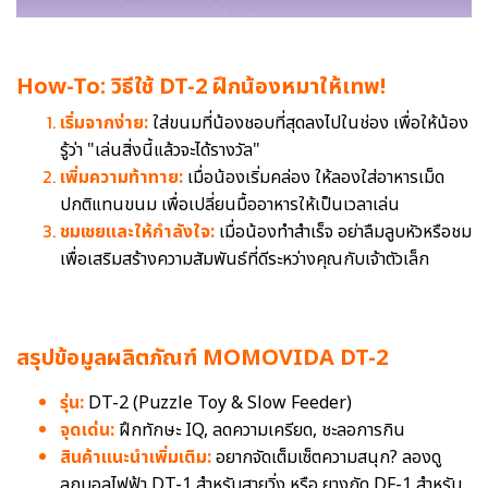
How-To: วิธีใช้ DT-2 ฝึกน้องหมาให้เทพ!
เริ่มจากง่าย:
ใส่ขนมที่น้องชอบที่สุดลงไปในช่อง เพื่อให้น้อง
รู้ว่า "เล่นสิ่งนี้แล้วจะได้รางวัล"
เพิ่มความท้าทาย:
เมื่อน้องเริ่มคล่อง ให้ลองใส่อาหารเม็ด
ปกติแทนขนม เพื่อเปลี่ยนมื้ออาหารให้เป็นเวลาเล่น
ชมเชยและให้กำลังใจ:
เมื่อน้องทำสำเร็จ อย่าลืมลูบหัวหรือชม
เพื่อเสริมสร้างความสัมพันธ์ที่ดีระหว่างคุณกับเจ้าตัวเล็ก
สรุปข้อมูลผลิตภัณฑ์ MOMOVIDA DT-2
รุ่น:
DT-2 (Puzzle Toy & Slow Feeder)
จุดเด่น:
ฝึกทักษะ IQ, ลดความเครียด, ชะลอการกิน
สินค้าแนะนำเพิ่มเติม:
อยากจัดเต็มเซ็ตความสนุก? ลองดู
ลูกบอลไฟฟ้า DT-1 สำหรับสายวิ่ง หรือ ยางกัด DF-1 สำหรับ