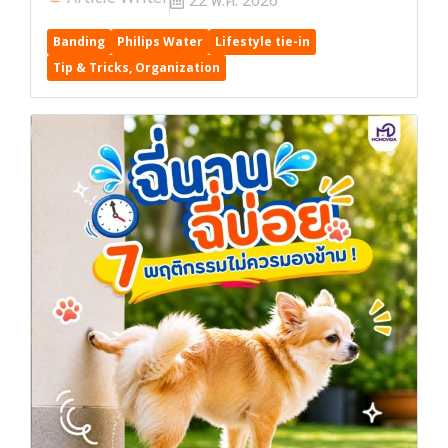
22 พ.ค. 2026
Banding
Philips Water
Lifestyle tie-in
Tip & Tricks, Organization