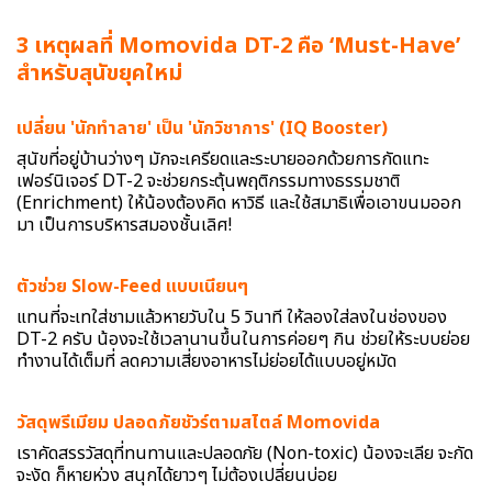
3 เหตุผลที่ Momovida DT-2 คือ ‘Must-Have’
สำหรับสุนัขยุคใหม่
เปลี่ยน 'นักทำลาย' เป็น 'นักวิชาการ' (IQ Booster)
สุนัขที่อยู่บ้านว่างๆ มักจะเครียดและระบายออกด้วยการกัดแทะ
เฟอร์นิเจอร์ DT-2 จะช่วยกระตุ้นพฤติกรรมทางธรรมชาติ
(Enrichment) ให้น้องต้องคิด หาวิธี และใช้สมาธิเพื่อเอาขนมออก
มา เป็นการบริหารสมองชั้นเลิศ!
ตัวช่วย Slow-Feed แบบเนียนๆ
แทนที่จะเทใส่ชามแล้วหายวับใน 5 วินาที ให้ลองใส่ลงในช่องของ
DT-2 ครับ น้องจะใช้เวลานานขึ้นในการค่อยๆ กิน ช่วยให้ระบบย่อย
ทำงานได้เต็มที่ ลดความเสี่ยงอาหารไม่ย่อยได้แบบอยู่หมัด
วัสดุพรีเมียม ปลอดภัยชัวร์ตามสไตล์ Momovida
เราคัดสรรวัสดุที่ทนทานและปลอดภัย (Non-toxic) น้องจะเลีย จะกัด
จะงัด ก็หายห่วง สนุกได้ยาวๆ ไม่ต้องเปลี่ยนบ่อย