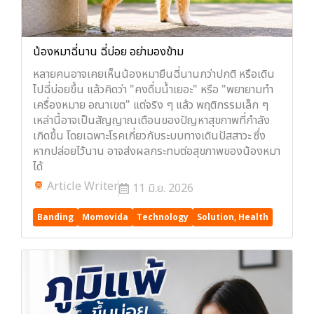
น้องหมาฉี่นาน ฉี่บ่อย อย่ามองข้าม
หลายคนอาจเคยเห็นน้องหมายืนฉี่นานกว่าปกติ หรือเดิน
ไปฉี่บ่อยขึ้น แล้วคิดว่า "คงดื่มน้ำเยอะ" หรือ "พยายามทำ
เครื่องหมาย อณาเขต" แต่จริง ๆ แล้ว พฤติกรรมเล็ก ๆ
เหล่านี้อาจเป็นสัญญาณเตือนของปัญหาสุขภาพที่กำลัง
เกิดขึ้น โดยเฉพาะโรคเกี่ยวกับระบบทางเดินปัสสาวะ ซึ่ง
หากปล่อยไว้นาน อาจส่งผลกระทบต่อสุขภาพของน้องหมา
ได้
Article Writer
11 มิ.ย. 2026
Banding
Momovida
Technology
Solution, Health