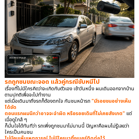
รถถูกชนขณะจอด แล้วคู่กรณีขับหนีไป
เรื่องที่ไม่มีใครคิดว่าจะเกิดกับตัวเอง เช้าวันหนึ่ง ผมเดินออกจากบ้าน
ตามปกติเพื่อจะไปทำงาน
แต่เมื่อเดินมาถึงรถก็ต้องตกใจ กันชนหน้ารถ
"มีรอยชนอย่างเห็น
ได้ชัด
ตอนแรกผมนึกว่าอาจจะจำผิด หรือรอยเดิมที่ไม่เคยสังเกต"
แต่
เมื่อดูใกล้ ๆ
ก็มั่นใจได้ทันทีว่า รถเพิ่งถูกชนมาไม่นานนี้ ปัญหาคือผมไม่รู้เลยว่า
ใครเป็นคนชน
ไม่มีคนเห็นเหตุการณ์ ไม่มีใครมาทิ้งเบอร์ติดต่อไว้