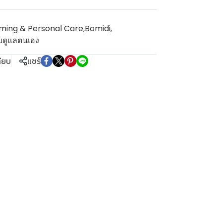
ming & Personal Care
,
Bomidi
,
ับดูแลตนเอง
ทียบ
แชร์