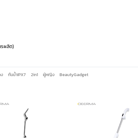
ารผลิต)
าง
กันน้ำIPX7
2in1
ผู้หญิง
BeautyGadget