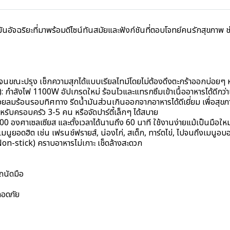
ัจฉริยะที่มาพร้อมดีไซน์ทันสมัยและฟังก์ชันที่ตอบโจทย์คนรักสุขภาพ ช่วย
จนขณะปรุง เช็กความสุกได้แบบเรียลไทม์โดยไม่ต้องดึงตะกร้าออกบ่อยๆ ห
ำลังไฟ 1100W อัปเกรดใหม่ ร้อนไวและแทรกซึมเข้าเนื้ออาหารได้ดีกว่าเ
ลมร้อนรอบทิศทาง รีดน้ำมันส่วนเกินออกจากอาหารได้ดีเยี่ยม เพื่อสุขภาพ
รับครอบครัว 3-5 คน หรือจัดปาร์ตี้เล็กๆ ได้สบาย
0-200 องศาเซลเซียส และตั้งเวลาได้นานถึง 60 นาที ใช้งานง่ายแม้เป็นมือใหม
นูยอดฮิต เช่น เฟรนช์ฟรายส์, น่องไก่, สเต็ก, ทาร์ตไข่, ไปจนถึงเมนูอ
Non-stick) คราบอาหารไม่เกาะ เช็ดล้างสะดวก
ถนัดมือ
ลอดภัย