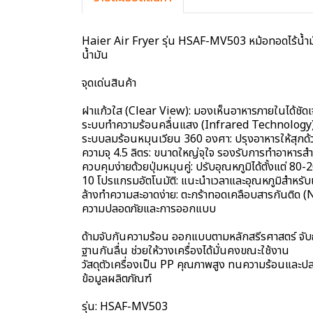
Haier Air Fryer รุ่น HSAF-MV503 หม้อทอดไร้น้ำมันอ
น้ำมัน
จุดเด่นสินค้า
ฝาแก้วใส (Clear View): มองเห็นอาหารภายในได้ชัดเ
ระบบทำความร้อนคลื่นแสง (Infrared Technology): ก
ระบบลมร้อนหมุนเวียน 360 องศา: ปรุงอาหารให้สุกด้วย
ความจุ 4.5 ลิตร: ขนาดใหญ่จุใจ รองรับการทำอาหารสำห
ควบคุมง่ายด้วยปุ่มหมุนคู่: ปรับอุณหภูมิได้ตั้งแต่ 8
10 โปรแกรมอัตโนมัติ: แนะนำเวลาและอุณหภูมิสำหรับเม
ล้างทำความสะอาดง่าย: ตะกร้าทอดเคลือบสารกันติด (
ความปลอดภัยและการออกแบบ
ด้ามจับกันความร้อน ออกแบบตามหลักสรีรศาสตร์ จับ
ฐานกันลื่น ช่วยให้วางเครื่องได้มั่นคงขณะใช้งาน
วัสดุตัวเครื่องเป็น PP คุณภาพสูง ทนความร้อนและป
ข้อมูลผลิตภัณฑ์
รุ่น: HSAF-MV503