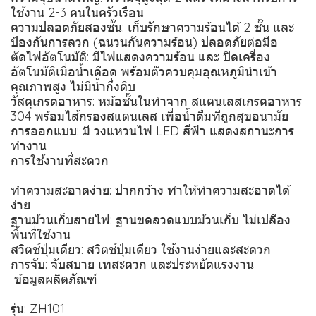
ใช้งาน 2-3 คนในครัวเรือน
ความปลอดภัยสองชั้น: เก็บรักษาความร้อนได้ 2 ชั้น และ
ป้องกันการลวก (ฉนวนกันความร้อน) ปลอดภัยต่อมือ
ตัดไฟอัตโนมัติ: มีไฟแสดงความร้อน และ ปิดเครื่อง
อัตโนมัติเมื่อน้ำเดือด พร้อมตัวควบคุมอุณหภูมินำเข้า
คุณภาพสูง ไม่มีน้ำกึ่งดิบ
วัสดุเกรดอาหาร: หม้อชั้นในทำจาก สแตนเลสเกรดอาหาร
304 พร้อมไส้กรองสแตนเลส เพื่อน้ำดื่มที่ถูกสุขอนามัย
การออกแบบ: มี วงแหวนไฟ LED สีฟ้า แสดงสถานะการ
ทำงาน
การใช้งานที่สะดวก
ทำความสะอาดง่าย: ปากกว้าง ทำให้ทำความสะอาดได้
ง่าย
ฐานม้วนเก็บสายไฟ: ฐานขดลวดแบบม้วนเก็บ ไม่เปลือง
พื้นที่ใช้งาน
สวิตช์ปุ่มเดียว: สวิตช์ปุ่มเดียว ใช้งานง่ายและสะดวก
การจับ: จับสบาย เทสะดวก และประหยัดแรงงาน
️ ข้อมูลผลิตภัณฑ์
รุ่น: ZH101