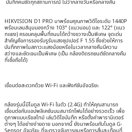
️ บันทึกคมชัดทุกสถานการณ์ ไม่ว่ากลางวันหรือกลางคืน
HIKVISION D1 PRO มาพร้อมคุณภาพวิดีโอระดับ 1440P
พร้อมเลนส์มุมมองกว้าง 103° (แนวนอน) และ 122° (แนว
ทแยง) ครอบคลุมพื้นที่ถนนได้กว้างขวางเป็นพิเศษ จุดเด่น
สำคัญคือการรองรับรูรับแสงซุปเปอร์ F 1.55 ซึ่งช่วยให้การ
บันทึกภาพในสภาวะแสงน้อยหรือในเวลากลางคืนมีความ
สว่างและชัดเจนเป็นพิเศษ (เป็น กล้องติดรถยนต์ชัดกลางคืน
ที่เชื่อถือได้)
เชื่อมต่อสะดวกด้วย Wi-Fi และฟังก์ชันอัจฉริยะ
กล้องรุ่นนี้มีโมดูล Wi-Fi ในตัว (2.4G) ทำให้คุณสามารถ
เชื่อมต่อกับแอปพลิเคชันบนสมาร์ทโฟนได้อย่างรวดเร็ว เพื่อ
ดูภาพแบบเรียลไทม์ เล่นวิดีโอบันทึก หรือตั้งค่าพารามิเตอร์
ต่างๆ ได้อย่างง่ายดาย นอกจากนี้ ยังมาพร้อมกับโมดูล G-
Sensor อัจฉริยะ ที่จะตรวจจับการชนหรือการสั่นสะเทือนที่