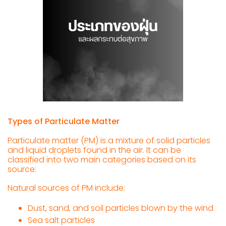
Types of Particulate Matter
Particulate matter (PM) is a mixture of solid particles
and liquid droplets found in the air. It can be
classified into two main categories based on its
source:
Natural sources of PM include:
Dust, sand, and soil particles blown by the wind
Sea salt particles