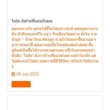
ไรฝุ่น ภัยร้ายที่นอนกับคุณ
ตอนกลางวัน แม้จะใช้ชีวิตได้อย่างปกติ แต่พอตกกลาง
คืน หัวถึงหมอนทีไร อยู่ ๆ ก็เหมือนไม่สบาย ทั้งไอ จาม
น้ำมูก – น้ำตาไหล คัดจมูก หายใจไม่ออกขึ้นมาเฉย ๆ
อาการเหล่านี้ คุณอาจจะเป็นโรคภูมิแพ้แล้วล่ะค่ะ ซึ่ง
ภูมิแพ้เกิดขึ้นได้จากหลายสาเหตุ หนึ่งในสาเหตุเหล่า
นั้นคือ “ไรฝุ่น” ตัวการร้ายที่มองด้วยตาเปล่าไม่เห็น แต่
ไม่ต้องกลัวไปค่ะ บทความนี้มีวิธีจัดการกับเจ้าไรฝุ่นง่าย
ๆ
28 Jun 2022
Knowledge