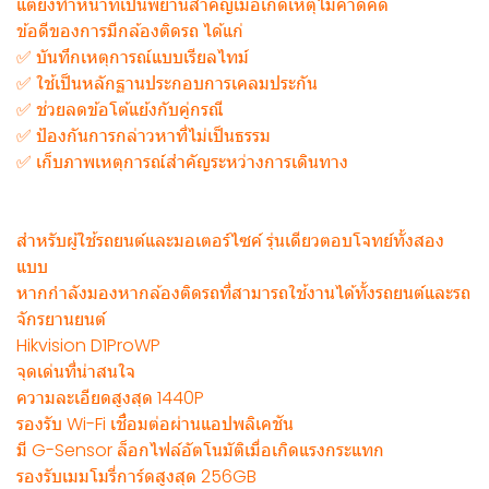
แต่ยังทำหน้าที่เป็นพยานสำคัญเมื่อเกิดเหตุไม่คาดคิด
ข้อดีของการมีกล้องติดรถ ได้แก่
✅ บันทึกเหตุการณ์แบบเรียลไทม์
✅ ใช้เป็นหลักฐานประกอบการเคลมประกัน
✅ ช่วยลดข้อโต้แย้งกับคู่กรณี
✅ ป้องกันการกล่าวหาที่ไม่เป็นธรรม
✅ เก็บภาพเหตุการณ์สำคัญระหว่างการเดินทาง
สำหรับผู้ใช้รถยนต์และมอเตอร์ไซค์ รุ่นเดียวตอบโจทย์ทั้งสอง
แบบ
หากกำลังมองหากล้องติดรถที่สามารถใช้งานได้ทั้งรถยนต์และรถ
จักรยานยนต์
Hikvision D1ProWP
จุดเด่นที่น่าสนใจ
ความละเอียดสูงสุด 1440P
รองรับ Wi-Fi เชื่อมต่อผ่านแอปพลิเคชัน
มี G-Sensor ล็อกไฟล์อัตโนมัติเมื่อเกิดแรงกระแทก
รองรับเมมโมรี่การ์ดสูงสุด 256GB