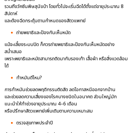
รวมถึงวัคซีนพิษสุนัขบ้า โดยทั่วไปจะเริ่มฉีดได้ตั้งแต่อายุประมาณ 8
สัปดาห์
และต้องฉีดกระตุ้นตามกำหนดของสัตวแพทย์
ถ่ายพยาธิและป้องกันเห็บหมัด
แม้จะเลี้ยงระบบปิด ก็ควรถ่ายพยาธิและป้องกันเห็บหมัดอย่าง
สม่ำเสมอ
เพราะพยาธิและหมัดสามารถติดมากับรองเท้า เสื้อผ้า หรือสิ่งแวดล้อม
ได้
ทำหมันดีไหม?
การทำหมันช่วยลดพฤติกรรมติดสัด ลดโอกาสหนีออกจากบ้าน
และช่วยลดความเสี่ยงของโรคบางชนิดในอนาคต ส่วนใหญ่มัก
แนะนำให้ทำช่วงอายุประมาณ 4–6 เดือน
หรือปรึกษาสัตวแพทย์เพิ่มเติมตามความเหมาะสม
ตรวจสุขภาพประจำปี