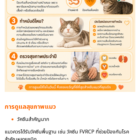
การดูแลสุขภาพแมว
วัคซีนสำคัญมาก
แมวควรได้รับวัคซีนพื้นฐาน เช่น วัคซีน FVRCP ที่ช่วยป้องกันโรค
สำคัญหลายชนิด