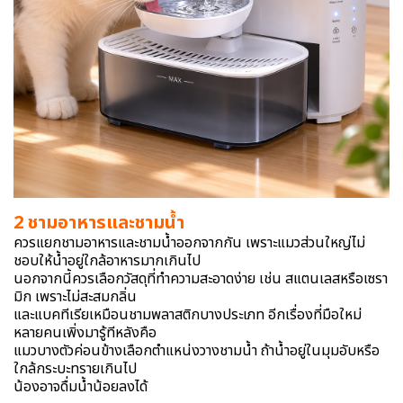
2 ชามอาหารและชามน้ำ
ควรแยกชามอาหารและชามน้ำออกจากกัน เพราะแมวส่วนใหญ่ไม่
ชอบให้น้ำอยู่ใกล้อาหารมากเกินไป
นอกจากนี้ควรเลือกวัสดุที่ทำความสะอาดง่าย เช่น สแตนเลสหรือเซรา
มิก เพราะไม่สะสมกลิ่น
และแบคทีเรียเหมือนชามพลาสติกบางประเภท อีกเรื่องที่มือใหม่
หลายคนเพิ่งมารู้ทีหลังคือ
แมวบางตัวค่อนข้างเลือกตำแหน่งวางชามน้ำ ถ้าน้ำอยู่ในมุมอับหรือ
ใกล้กระบะทรายเกินไป
น้องอาจดื่มน้ำน้อยลงได้