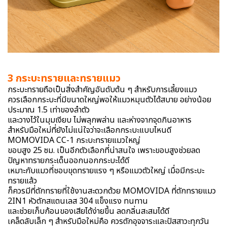
3 กระบะทรายและทรายแมว
กระบะทรายถือเป็นสิ่งสำคัญอันดับต้น ๆ สำหรับการเลี้ยงแมว
ควรเลือกกระบะที่มีขนาดใหญ่พอให้แมวหมุนตัวได้สบาย อย่างน้อย
ประมาณ 1.5 เท่าของลำตัว
และวางไว้ในมุมเงียบ ไม่พลุกพล่าน และห่างจากจุดกินอาหาร
สำหรับมือใหม่ที่ยังไม่แน่ใจว่าจะเลือกกระบะแบบไหนดี
MOMOVIDA CC-1 กระบะทรายแมวใหญ่
ขอบสูง 25 ซม. เป็นอีกตัวเลือกที่น่าสนใจ เพราะขอบสูงช่วยลด
ปัญหาทรายกระเด็นออกนอกกระบะได้ดี
เหมาะกับแมวที่ชอบขุดทรายแรง ๆ หรือแมวตัวใหญ่ เมื่อมีกระบะ
ทรายแล้ว
ก็ควรมีที่ตักทรายที่ใช้งานสะดวกด้วย MOMOVIDA ที่ตักทรายแมว
2IN1 หัวตักสแตนเลส 304 แข็งแรง ทนทาน
และช่วยเก็บก้อนของเสียได้ง่ายขึ้น ลดกลิ่นสะสมได้ดี
เคล็ดลับเล็ก ๆ สำหรับมือใหม่คือ ควรตักอุจจาระและปัสสาวะทุกวัน