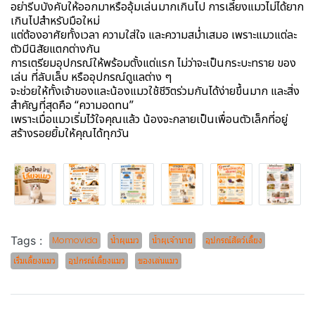
อย่ารีบบังคับให้ออกมาหรืออุ้มเล่นมากเกินไป การเลี้ยงแมวไม่ได้ยาก
เกินไปสำหรับมือใหม่
แต่ต้องอาศัยทั้งเวลา ความใส่ใจ และความสม่ำเสมอ เพราะแมวแต่ละ
ตัวมีนิสัยแตกต่างกัน
การเตรียมอุปกรณ์ให้พร้อมตั้งแต่แรก ไม่ว่าจะเป็นกระบะทราย ของ
เล่น ที่ลับเล็บ หรืออุปกรณ์ดูแลต่าง ๆ
จะช่วยให้ทั้งเจ้าของและน้องแมวใช้ชีวิตร่วมกันได้ง่ายขึ้นมาก และสิ่ง
สำคัญที่สุดคือ “ความอดทน”
เพราะเมื่อแมวเริ่มไว้ใจคุณแล้ว น้องจะกลายเป็นเพื่อนตัวเล็กที่อยู่
สร้างรอยยิ้มให้คุณได้ทุกวัน
Tags :
Momovida
น้ำผุแมว
น้ำผุเจ้านาย
อุปกรณ์สัตว์เลี้ยง
เริ่มเลี้ยงแมว
อุปกรณ์เลี้ยงแมว
ของเล่นแมว