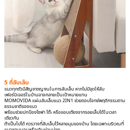
5 ที่ลับเล็บ
แมวทุกตัวมีสัญชาตญาณในการลับเล็บ หากไม่มีจุดให้ลับ
เฟอร์นิเจอร์ในบ้านอาจกลายเป็นเป้าหมายแทน
MOMOVIDA แผ่นลับเล็บแมว 2IN1 ช่วยตอบโจทย์พฤติกรรมตาม
ธรรมชาติของแมว
พร้อมช่วยปกป้องโซฟา โต๊ะ หรือขอบเตียงจากรอยเล็บได้ในเวลา
เดียวกัน
ถ้าเป็นไปได้ ควรวางที่ลับเล็บไว้หลายมุมของบ้าน โดยเฉพาะบริเวณที่
แมวชอบนอนหรือเดินผ่านบ่อย