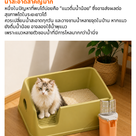
น้ำสะอาดสำคัญมาก
หนึ่งในปัญหาที่พบได้บ่อยคือ “แมวดื่มน้ำน้อย” ซึ่งอาจส่งผลต่อ
สุขภาพไตในระยะยาวได้
ควรเปลี่ยนน้ำสะอาดทุกวัน และวางชามน้ำหลายจุดในบ้าน หากแมว
ยังดื่มน้ำน้อย อาจลองใช้น้ำพุแมว
เพราะแมวหลายตัวชอบน้ำที่มีการไหลมากกว่าน้ำนิ่ง