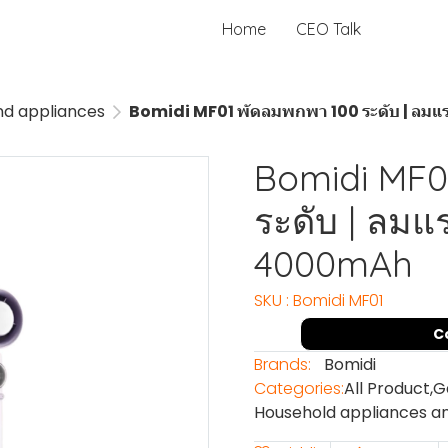
Home
CEO Talk
nd appliances
Bomidi MF01 พัดลมพกพา 100 ระดับ | ลม
Bomidi MF0
ระดับ | ลมแ
4000mAh
SKU : Bomidi MF01
C
Brands:
Bomidi
Categories:
All Product
,
G
Household appliances a