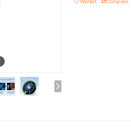
Wishlist
Compare
m