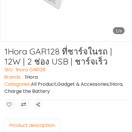
1/6
1Hora GAR128 ที่ชาร์จในรถ |
12W | 2 ช่อง USB | ชาร์จเร็ว
SKU : 1Hora GAR128
Brands:
1Hora
Categories:
All Product
,
Gadget & Accessories
,
1Hora
,
Charge the Battery
Share
Product description