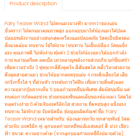
Product description
Fairy Teaser Wand ไม้ตกแมวนางฟ้า มากกว่าของเล่น
ชั่วคราว! ไม้ตกแมวคุณภาพสูง ออกแบบมาให้น้องแมวได้ปลด
ปล่อยพลังงานอย่างสนุกสุดเหวี่ยงและปลอดภัย วัสดุเป็นมิตรต่อ
สิ่งแวดล้อม ทนทาน ใช้ได้นาน 1.ทนทาน ไม่สิ้นเปลือง วัสดุแข็ง
แรง คุณภาพดี ไม่พังง่าย คุ้มค่า 2.ช่วยให้น้องแมวได้ออกกำลัง
กาย คลายเครียด ลดเบื่อ เผาผลาญพลังงานส่วนเกิน แก้ซึมเศร้า
เพิ่มความร่าเริง 3.พู่หลากสีดึงดูดใจ สีสันสดใส พลิ้วไหวสวยงาม
ดึงดูดสายตาแมว ชวนให้อยากตะครุบเล่น 4.กระดิ่งเสียงใส เสีย
งกรุ๊งกริ๊งใส ๆ ที่ส่วนหัว กระตุ้นการได้ยิน เพิ่มความตื่นตัวและ
ความอยากรู้อยากเห็น 5.บอลกำมะหยี่นุ่มพิเศษ สัมผัสนุ่มนิ่ม แต่
ทนต่อการกัดและข่วน ช่วยถนอมฟันและเล็บของน้องแมว วัสดุไม่
หลุดร่วงง่าย 6.ด้ามจับอะคริลิกใส สวยงาม ยืดหยุ่นสูง แข็งแรง
ทนทาน ไม่หักง่าย จับถนัดมือ ข้อมูลผลิตภัณฑ์ ชื่อ: Fairy
Teaser Wand เหมาะสำหรับ: น้องแมวทุกวัย ทุกสายพันธุ์ วัสดุ:
ด้ามจับ: อะคริลิก พู่: ลูกบอลกำมะหยี่พอลิเอสเตอร์ สี: ม่วง เขียว
ฟ้า ขนาด: ความยาวด้าม (จากลูกบอลกำมะหยี่ถึงปลายด้าม):