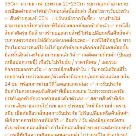
35Cm. ความยาวพู่: ประมาณ 20-23Cm. รบกวนลูกค้าอ่านราย
ละเอียดด้านล่างให้เข้าใจก่อนสั่งซื้อสินค้า เงื่อนไขการรับประกัน
✅ สินค้าของแท้ 100% （15วันหลังจากวันซื้อ） ทางร้านไม่
สามารถออกใบกำกับภาษีได้ต้องขออภัยลูกค้าด้วยจ้า ✅ กรณีสั่ง
สินค้าผิดรุ่น ผิดสี ทางร้านขอสงวนสิทธิ์ไม่รับเปลี่ยนหรือคืนสินค้า
รบกวนตรวจสอบให้ถี่ถ้วนก่อนกดสั่งนะคะ ✅ กรณีใส่ที่อยู่ผิด ทาง
ร้านไม่สามารถแก้ไขให้ได้ ลูกค้าต้องยกเลิกก่อนที่มีเลขพัสดุขึ้น
มิฉะนั้นสินค้าจะไม่สามารถยกเลิกได้ ✅ กดติดตามร้านค้า (ปุ่มอยู่
เหนือข้อความนี้) เพื่อรับโปรโมชั่น / ราคาพิเศษ / และร่วม
กิจกรรมแจกรางวัล ✅ การเปลี่ยนสินค้าใน 7 วัน กรณีเครื่องมีริ้ว
รอยตำหนิ /หน้าจอแตก/ตัวเครื่องมีรอยบุบ/แตก ต้องแจ้งภายใน
24 ชม. พร้อมภาพถ่าย วิดีโอตอนแกะกล่อง ✅ การรับประกัน
สินค้าไม่ครอบคลุมถึงสินค้าที่เป็นของแถม ในช่วงระยะเวลารับ
ประกันลูกค้าต้องจ่ายค่าขนส่งด้วยตัวเอง ✅ สภาพสินค้าที่เกิด
ความเสียหายจากผู้ใช้ เช่น แตก ชำรุดบุบ ไหม้ มีคราบน้ำ คราบ
สนิม เป็นต้นถือว่าสิ้นสุดการรับประกัน ไม่รับเปลี่ยนหรือคืนสินค้า
ที่เกิดจากการใช้งานที่ผิดวิธี ✅ สินค้า 7 วัน ต้องมีอุปกรณ์ครบ
ถ้วน พร้อม กล่องสินค้า ถ้าไม่มีกล่องสินค้าทางเราจะส่งซ่อมทันที
✅ กรณีที่เกิดความผิดพลาดของลูกค้า ไม่ว่ากรณีใด ถ้าอุปกรณ์