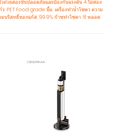
ถ้วยสองชั้นปลอดภัยและป้องกันแรงดัน 4.ไม่ต้อง
แก้ว: PET Food grade ชื่อ: เครื่องทำน้ำโซดา ความ
มบริสุทธิ์ของแก๊ส: 99.9% ก๊าซทำโซดา :8 หลอด