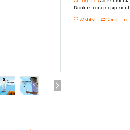
Categories:
All Product
,
K
Drink making equipment
Wishlist
Compare