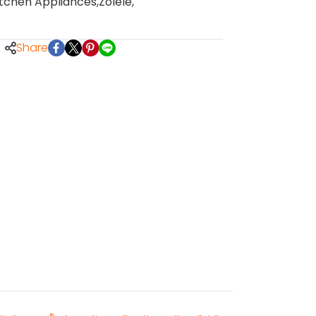
itchen Appliances
,
Zolele
,
Share