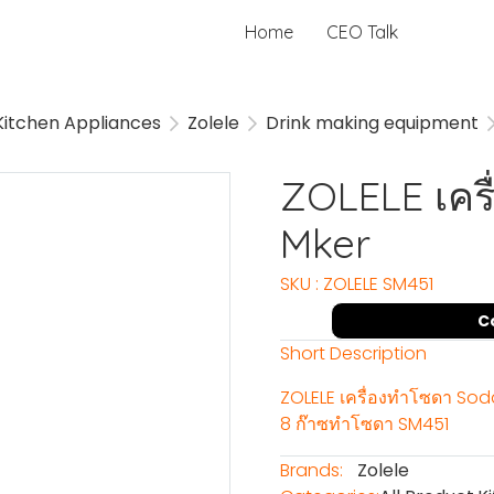
Home
CEO Talk
Kitchen Appliances
Zolele
Drink making equipment
ZOLELE เคร
Mker
SKU : ZOLELE SM451
C
Short Description
ZOLELE เครื่องทำโซดา Soda 
8 ก๊าซทำโซดา SM451
Brands:
Zolele