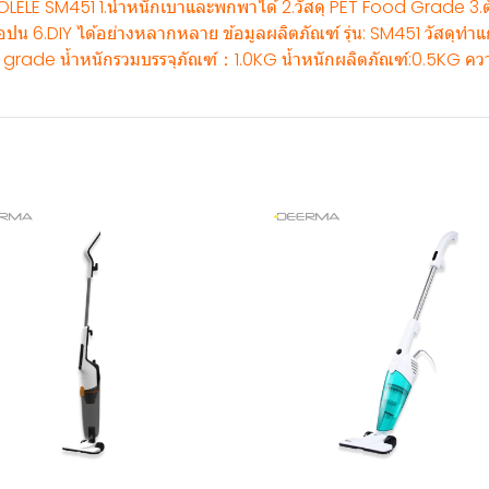
ELE SM451 1.น้ำหนักเบาและพกพาได้ 2.วัสดุ PET Food Grade 3.ตัว
เจือปน 6.DIY ได้อย่างหลากหลาย ข้อมูลผลิตภัณฑ์ รุ่น: SM451 วัสดุทำ
 grade น้ำหนักรวมบรรจุภัณฑ์：1.0KG น้ำหนักผลิตภัณฑ์:0.5KG ควา