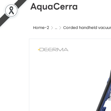
Home-2
...
Corded handheld vacuu