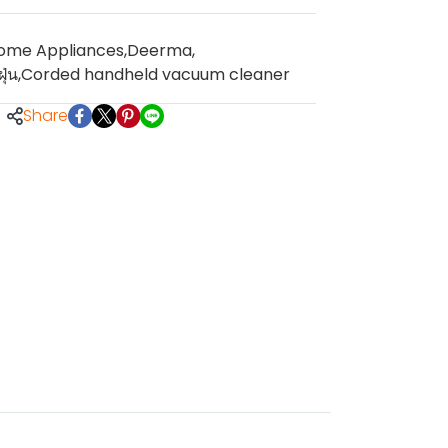
ome Appliances
,
Deerma
,
ุ่น
,
Corded handheld vacuum cleaner
Share