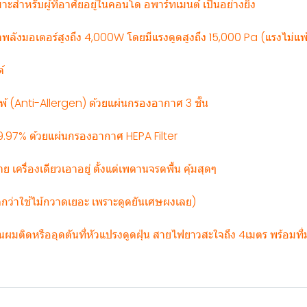
าะสำหรับผู้ที่อาศัยอยู่ในคอนโด อพาร์ทเมนต์ เป็นอย่างยิ่ง
ังมอเตอร์สูงถึง 4,000W โดยมีแรงดูดสูงถึง 15,000 Pa (แรงไม่แพ้เ
์
ิแพ้ (Anti-Allergen) ด้วยแผ่นกรองอากาศ 3 ชั้น
 99.97% ด้วยแผ่นกรองอากาศ HEPA Filter
ื่องเดียวเอาอยู่ ตั้งแต่เพดานจรดพื้น คุ้มสุดๆ
กว่าใช้ไม้กวาดเยอะ เพราะดูดยันเศษผงเลย)
ผมติดหรืออุดตันที่หัวแปรงดูดฝุ่น สายไฟยาวสะใจถึง 4เมตร พร้อมที่