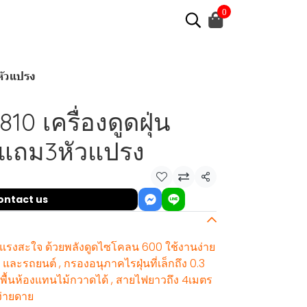
0
หัวแปรง
0 เครื่องดูดฝุ่น
ีแถม3หัวแปรง
Share
ontact us
ดูดแรงสะใจ ด้วยพลังดูดไซโคลน 600 ใช้งานง่าย
ละรถยนต์ , กรองอนุภาคไรฝุ่นที่เล็กถึง 0.3
้นห้องแทนไม้กวาดได้ , สายไฟยาวถึง 4เมตร
ง่ายดาย