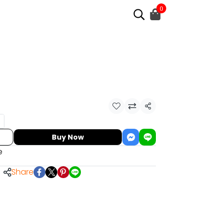
0
Share
Buy Now
e
Share