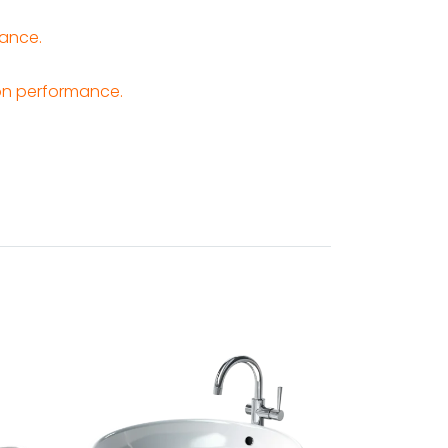
nance.
on performance.