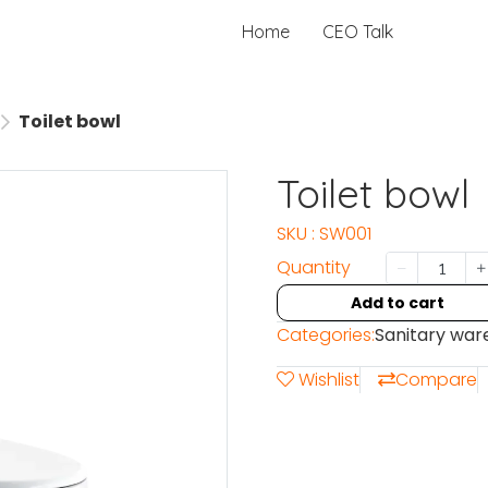
Home
CEO Talk
Toilet bowl
Toilet bowl
SKU : SW001
Quantity
Add to cart
Categories:
Sanitary war
Wishlist
Compare