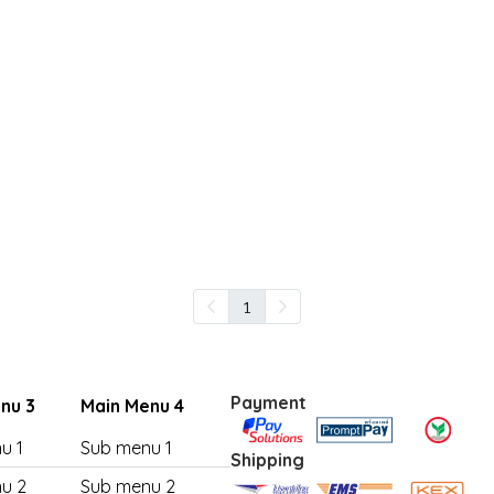
1
Payment
nu 3
Main Menu 4
u 1
Sub menu 1
Shipping
u 2
Sub menu 2