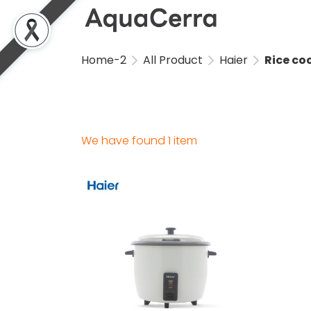
Home-2
All Product
Haier
Rice co
We have found 1 item