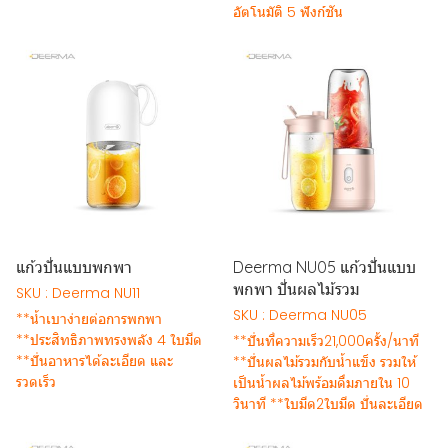
อัตโนมัติ 5 ฟังก์ชัน
แก้วปั่นแบบพกพา
Deerma NU05 แก้วปั่นแบบ
พกพา ปั่นผลไม้รวม
SKU : Deerma NU11
SKU : Deerma NU05
**น้ำเบาง่ายต่อการพกพา
**ประสิทธิภาพทรงพลัง 4 ใบมีด
**ปั่นที่ความเร็ว21,000ครั้ง/นาที
**ปั่นอาหารได้ละเอียด และ
**ปั่นผลไม้รวมกับน้ำแข็ง รวมให้
รวดเร็ว
เป็นน้ำผลไม้พร้อมดื่มภายใน 10
วินาที **ใบมีด2ใบมีด ปั่นละเอียด