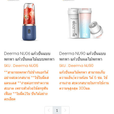
Deerma NU06 แก้วปั่นแบบ
Deerma NU90 แก้วปั่นแบบ
พกพา แก้วปั่นผลไม้แบบพกพา
พกพา แก้วปั่่นผลไม้พกพา
SKU : Deerma NU06
SKU : Deerma NU90
**สามารถพกพาไปข้างนอกได้
แก้วปั่่นผลไม้พกพา สามารถเก็บ
อย่างสะดวกสบาย **ใช้ใบมีดส
ความเย็น/ความร้อน ได้ 6 ชม. ใช้
แตนเลส **ง่ายต่อการทำความ
งานง่าย สะดวกสบายในการใช้งาน
สะอาด เพราะตัวถ้วยใช้สกรูฟัน
ความจุสูงสุด 300มล.
เฟือง **ใบมีด2ใบ ปั่นได้อย่าง
ละเอียด
1