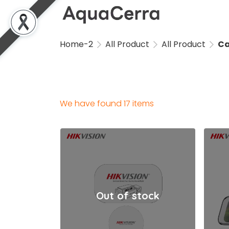
Home-2
All Product
All Product
Ca
We have found 17 items
Out of stock