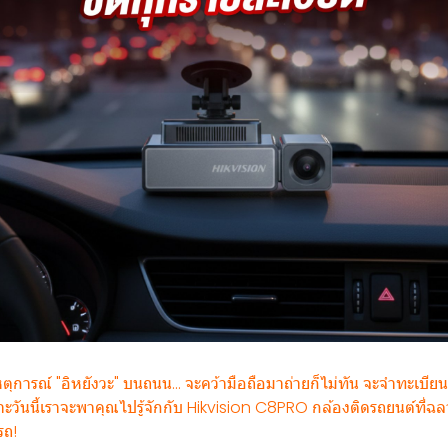
เหตุการณ์ "อิหยังวะ" บนถนน... จะคว้ามือถือมาถ่ายก็ไม่ทัน จะจำทะเบีย
เพราะวันนี้เราจะพาคุณไปรู้จักกับ Hikvision C8PRO กล้องติดรถยนต์ที่
รถ!