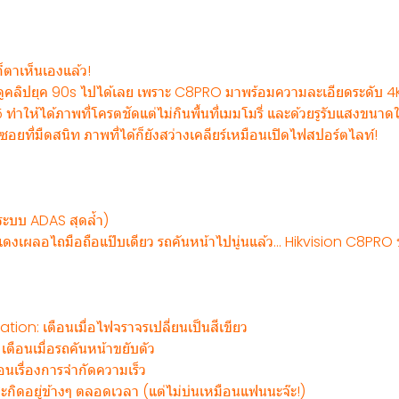
้ก็ตาเห็นเองแล้ว!
ูคลิปยุค 90s ไปได้เลย เพราะ C8PRO มาพร้อมความละเอียดระดับ 4K
ทำให้ได้ภาพที่โครตชัดแต่ไม่กินพื้นที่เมมโมรี่ และด้วยรูรับแสงขนาดใ
ยที่มืดสนิท ภาพที่ได้ก็ยังสว่างเคลียร์เหมือนเปิดไฟสปอร์ตไลท์!
 (ระบบ ADAS สุดล้ำ)
ดงเผลอไถมือถือแป๊บเดียว รถคันหน้าไปนู่นแล้ว... Hikvision C8PRO 
tion: เตือนเมื่อไฟจราจรเปลี่ยนเป็นสีเขียว
เตือนเมื่อรถคันหน้าขยับตัว
อนเรื่องการจำกัดความเร็ว
สะกิดอยู่ข้างๆ ตลอดเวลา (แต่ไม่บ่นเหมือนแฟนนะจ๊ะ!)