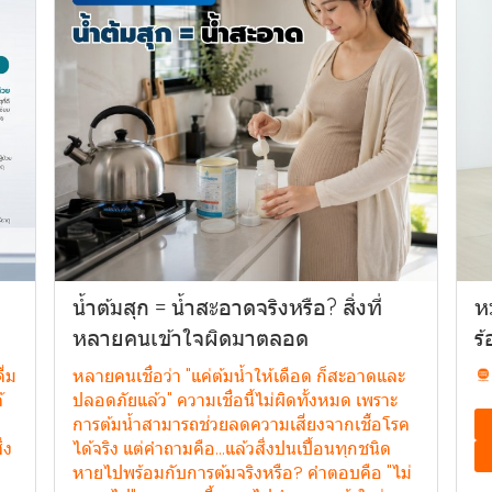
น้ำต้มสุก = น้ำสะอาดจริงหรือ? สิ่งที่
ห
หลายคนเข้าใจผิดมาตลอด
ร
ื่ม
หลายคนเชื่อว่า "แค่ต้มน้ำให้เดือด ก็สะอาดและ
้
ปลอดภัยแล้ว" ความเชื่อนี้ไม่ผิดทั้งหมด เพราะ
การต้มน้ำสามารถช่วยลดความเสี่ยงจากเชื้อโรค
T
่ง
ได้จริง แต่คำถามคือ...แล้วสิ่งปนเปื้อนทุกชนิด
B
หายไปพร้อมกับการต้มจริงหรือ? คำตอบคือ "ไม่