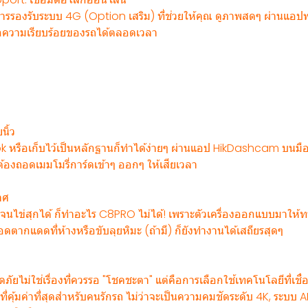
การรองรับระบบ 4G (Option เสริม) ที่ช่วยให้คุณ ดูภาพสดๆ ผ่านแอปพล
เช็กความเรียบร้อยของรถได้ตลอดเวลา
นิ้ว
k หรือเก็บไว้เป็นหลักฐานก็ทำได้ง่ายๆ ผ่านแอป HikDashcam บนมือถ
ต้องถอดเมมโมรี่การ์ดเข้าๆ ออกๆ ให้เสียเวลา
าศ
จนไข่สุกได้ ก็ทำอะไร C8PRO ไม่ได้! เพราะตัวเครื่องออกแบบมาให้ทนอ
ตากแดดที่ห้างหรือขับลุยหิมะ (ถ้ามี) ก็ยังทำงานได้เสถียรสุดๆ
ยไม่ใช่เรื่องที่ควรรอ "โชคชะตา" แต่คือการเลือกใช้เทคโนโลยีที่เชื่อ
คุ้มค่าที่สุดสำหรับคนรักรถ ไม่ว่าจะเป็นความคมชัดระดับ 4K, ระบบ AI