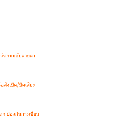
หว่ทุกมุมอับสายตา
สั่งเปิด/ปิดเสียง
ทก ป้องกันการเขียน