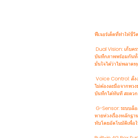
️ฟีเจอร์เด็ดที่ทำให้ชีว
Dual Vision: เก็บค
บันทึกภาพพร้อมกันทั
มั่นใจได้ว่าไม่พลาด
️ Voice Control: สั่ง
ไม่ต้องละมือจากพวงมา
บันทึกได้ทันที สะด
G-Sensor: ระบบล็อก
หายห่วงเรื่องหลักฐา
ทับโดยอัตโนมัติเพื่อ
Built-in 4G Box Sup