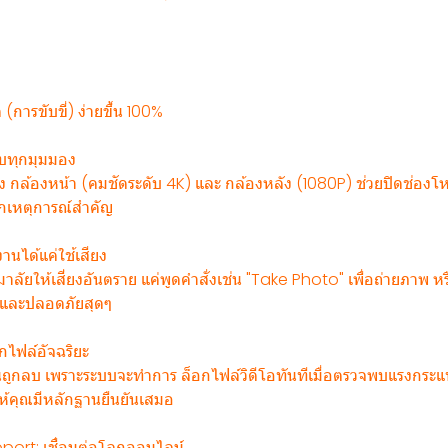
ิต (การขับขี่) ง่ายขึ้น 100%
รบทุกมุมมอง
้ง กล้องหน้า (คมชัดระดับ 4K) และ กล้องหลัง (1080P) ช่วยปิดช่องโ
ทุกเหตุการณ์สำคัญ
งานได้แค่ใช้เสียง
ลัยให้เสี่ยงอันตราย แค่พูดคำสั่งเช่น "Take Photo" เพื่อถ่ายภาพ หรือ
วกและปลอดภัยสุดๆ
ไฟล์อัจฉริยะ
นถูกลบ เพราะระบบจะทำการ ล็อกไฟล์วิดีโอทันทีเมื่อตรวจพบแรงกระแ
ให้คุณมีหลักฐานยืนยันเสมอ
port: เชื่อมต่อโลกออนไลน์